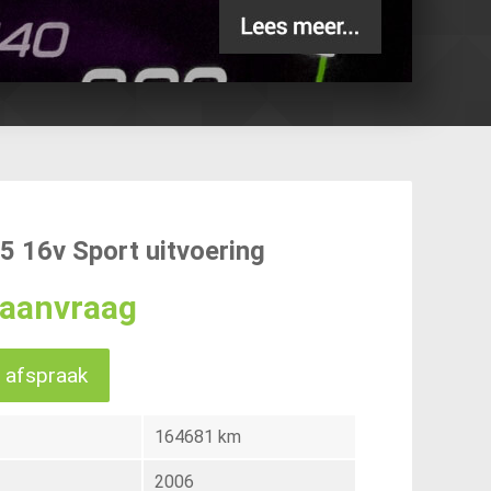
1.5 16v Sport uitvoering
p aanvraag
 afspraak
164681 km
2006