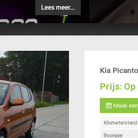
Kia Picant
Prijs: O
Maak een
Kilometerstand
Bouwjaar