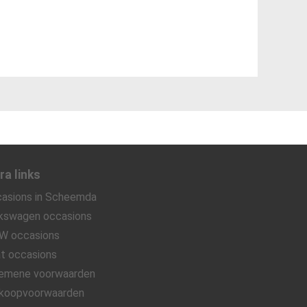
ra links
asions in Scheemda
kswagen occasions
W occasions
t occasions
emene voorwaarden
koopvoorwaarden