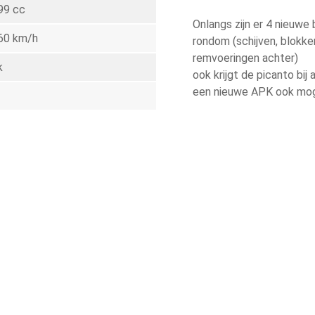
99 cc
Onlangs zijn er 4 nieuw
60 km/h
rondom (schijven, blokk
remvoeringen achter)
k
ook krijgt de picanto bij
een nieuwe APK ook moge