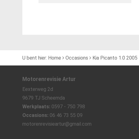
U bent hier:
Home
Occasions
Kia Picanto 1.0 2005
Motorenrevisie Artur
Eexterweg 2d
9679 TJ Scheemda
Werkplaats:
0597 - 750 798
Occasions:
06 46 73 55 09
motorenrevisieartur@gmail.com