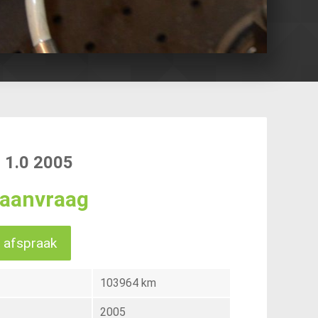
o 1.0 2005
p aanvraag
 afspraak
103964 km
2005