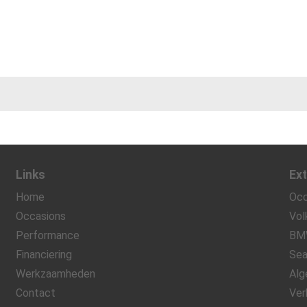
Links
Ext
Home
Occ
Occasions
Vol
Performance
BM
Financiering
Sea
Werkzaamheden
Alg
Contact
Ver