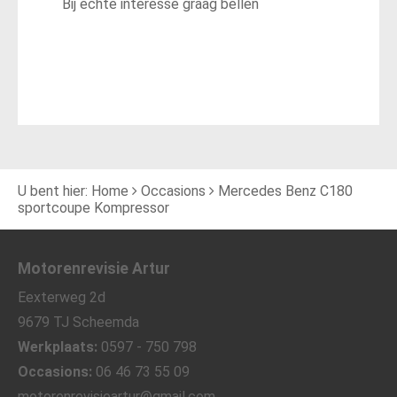
Bij echte interesse graag bellen
U bent hier:
Home
Occasions
Mercedes Benz C180
sportcoupe Kompressor
Motorenrevisie Artur
Eexterweg 2d
9679 TJ Scheemda
Werkplaats:
0597 - 750 798
Occasions:
06 46 73 55 09
motorenrevisieartur@gmail.com