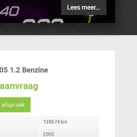
5 1.2 Benzine
p aanvraag
 afspraak
138674 km
2005