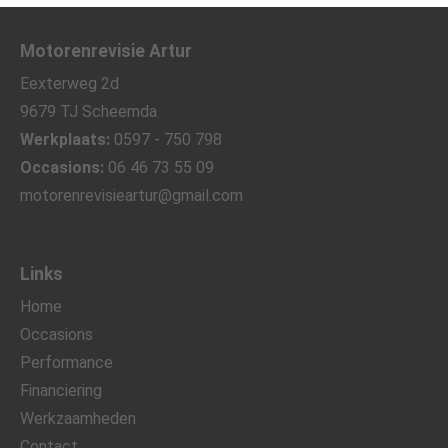
Motorenrevisie Artur
Eexterweg 2d
9679 TJ Scheemda
Werkplaats:
0597 - 750 798
Occasions:
06 46 73 55 09
motorenrevisieartur@gmail.com
Links
Home
Occasions
Performance
Financiering
Werkzaamheden
Contact