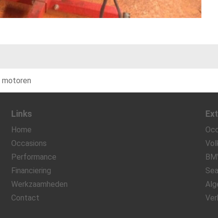
 motoren
Links
Ext
Home
Occ
Occasions
Vol
Performance
BM
Financiering
Sea
Werkzaamheden
Alg
Contact
Ver