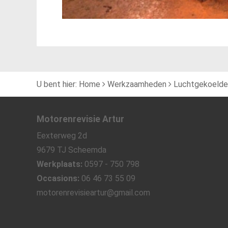
U bent hier:
Home
Werkzaamheden
Luchtgekoelde
Motorenrevisie Artur
Eexterweg 2d
9679 TJ Scheemda
Werkplaats:
0597 - 750 798
Occasions:
06 46 73 55 09
motorenrevisieartur@gmail.com