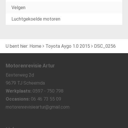
Velgen
Luchtgekoelde motoren
U bent hier:
Home
Toyota Aygo 1.0 2015
DSC_0256
Motorenrevisie Artur
Eexterweg 2d
9679 TJ Scheemda
Werkplaats:
0597 - 750 798
Occasions:
06 46 73 55 09
motorenrevisieartur@gmail.com